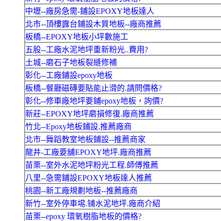
中壢--廠房急需-鋪設EPOXY地板達人
北市--頂樓露台鋪設木質地板--廠商推薦
板橋--EPOXY地板小坪數施工
五股--工廠水泥地坪重新粉光..費用?
土城--磨石子地板裂縫修補
彰化--工廠鋪設epoxy地板
板橋--餐廳磁磚要貼能止滑的.請問價格?
彰化--修車廠地坪要鋪epoxy地板，詢價?
新莊--EPOXY地坪磨損修復.廠商推薦
竹北--Epoxy地板鋪設.推薦廠商
北市--舞蹈教室地板鋪設--推薦商家
龍井-工廠要舖EPOXY地坪.廠商推薦
苗栗--室外水泥地坪粉光工程.師傅推薦
八里--急需鋪設EPOXY地板達人推薦
桃園--新工廠規劃地板--推薦廠商
新竹--室外停車埸.铺水泥地坪.廠商介紹
苗栗--epoxy 環氧樹脂地板的價格?