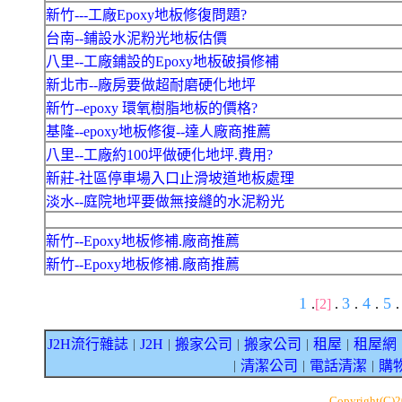
新竹---工廠Epoxy地板修復問題?
台南--鋪設水泥粉光地板估價
八里--工廠鋪設的Epoxy地板破損修補
新北市--廠房要做超耐磨硬化地坪
新竹--epoxy 環氧樹脂地板的價格?
基隆--epoxy地板修復--達人廠商推薦
八里--工廠約100坪做硬化地坪.費用?
新莊-社區停車場入口止滑坡道地板處理
淡水--庭院地坪要做無接縫的水泥粉光
新竹--Epoxy地板修補.廠商推薦
新竹--Epoxy地板修補.廠商推薦
1
3
4
5
.
[2]
.
.
.
.
J2H流行雜誌
J2H
搬家公司
搬家公司
租屋
租屋網
｜
｜
｜
｜
｜
清潔公司
電話清潔
購
｜
｜
｜
Copyright(C)