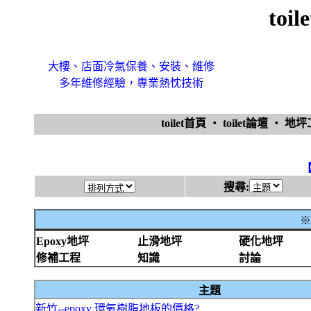
toi
大樓、店面冷氣保養、安裝、維修
多年維修經驗，專業熱忱技術
toilet首頁
‧
toilet論壇
‧
地
搜尋:
※
Epoxy地坪
止滑地坪
硬化地坪
修補工程
知識
討論
主題
新竹--epoxy 環氧樹脂地板的價格?