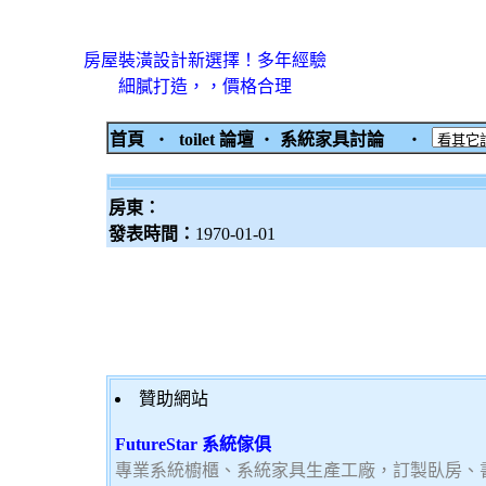
房屋裝潢設計新選擇！多年經驗
細膩打造，，價格合理
首頁
‧
toilet 論壇
‧
系統家具討論
‧
房東：
發表時間：
1970-01-01
贊助網站
FutureStar 系統傢俱
專業系統櫥櫃、系統家具生產工廠，訂製臥房、