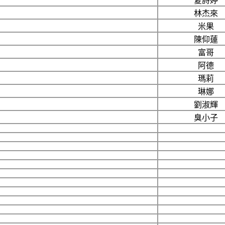
夏詩婷
林杰來
米果
陳仰蓮
富哥
阿德
瑪莉
琳娜
劉淑輝
臭小子