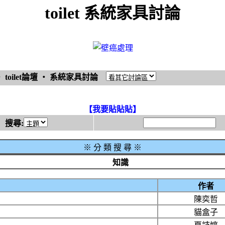
toilet 系統家具討論
‧
toilet論壇
‧
系統家具討論
【我要貼貼貼】
搜尋:
※
分 類 搜 尋 ※
知識
作者
陳奕哲
貓盒子