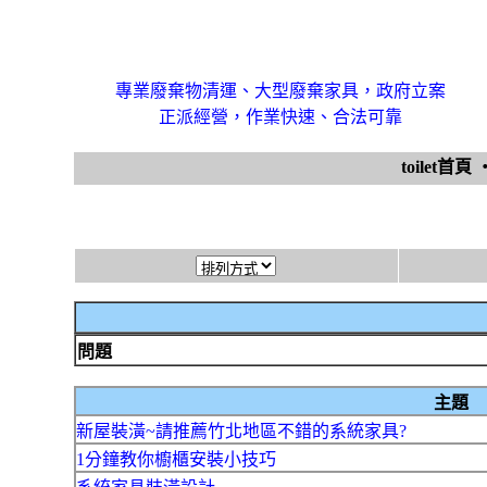
專業廢棄物清運、大型廢棄家具，政府立案
正派經營，作業快速、合法可靠
toilet首頁
問題
主題
新屋裝潢~請推薦竹北地區不錯的系統家具?
1分鐘教你櫥櫃安裝小技巧