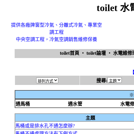
toile
提供各廠牌窗型冷氣、分離式冷氣、專業空
調工程
中央空調工程，冷氣空調銷售維修保養
toilet首頁
‧
toilet論壇
‧
水電維
搜尋:
※
通馬桶
通水管
水電
主題
馬桶或是排水孔不通怎麼辦?
馬桶不通處理方法有下例方式