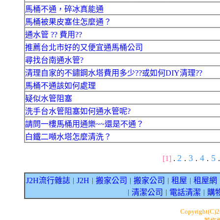
馬桶不通，碎冰真能通
馬桶被果皮塞住怎麼通？
通水管 ?? 費用??
推薦台北市好的又便宜通馬桶公司
尋找台南通水管?
清理自家的不鏽鋼水塔費用多少??或如何DIY清理??
馬桶不通該如何處理
疑似水管阻塞
洗手台水管阻塞如何通水管呢?
請問一樓馬桶用通樂~~還是不通？
白鐵二噸水塔怎麼清洗？
2
3
4
5
[1]
.
.
.
.
.
J2H流行雜誌
J2H
搬家公司
搬家公司
租屋
租屋網
｜
｜
｜
｜
｜
清潔公司
電話清潔
購
｜
｜
｜
Copyright(C)