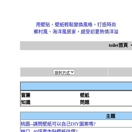
用壁貼、壁紙輕鬆變換風格，打造時尚
鄉村風、海洋風居家，感受初夏熱情洋溢
toilet首頁
窗簾
壁紙
知識
問題
主題
桃園--請問壁紙可以自己DIY圖案嗎?
林口--40坪室內貼壁紙估價?