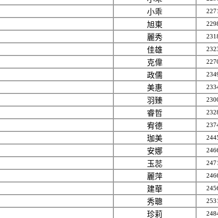
227
小乖
229
旭東
231
麗秀
232
佳雄
227
克偉
234
政儒
233
美惠
230
羽臻
232
睿哲
237
宥德
244
珈美
246
安娜
247
玉蕊
246
麗萍
245
建華
253
秀聰
248
珍莉