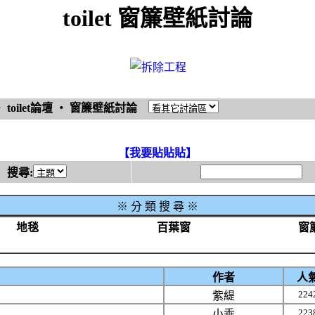
toilet 窗簾壁紙討論
‧
toilet論壇
‧
窗簾壁紙討論
【我要貼貼貼】
搜尋:
※
分 類 搜 尋 ※
地毯
百葉窗
窗
作者
人
224
紫緹
223
小乖