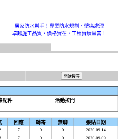
居家防水幫手！專業防水規劃、壁癌處理
卓越施工品質，價格實在，工程實績豐富！
簾配件
活動拉門
氣
回應
轉寄
無聊
張貼日期
2
7
0
0
2020-09-14
8
7
0
0
2020-09-09