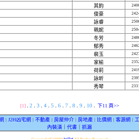
240
其鈞
242
俊豪
250
詠睿
250
珮妮
248
冬芳
246
郁秀
242
裴玉
235
家榆
241
荷莉
239
詠昕
233
秀琴
2
3
4
5
6
7
8
9
10
[1]
.
.
.
.
.
.
.
.
.
.
下11 頁>>
網
J2H凶宅網
不動產
房屋仲介
房地產
比價網
客源網
｜
｜
｜
｜
｜
｜
｜
內裝潢
｜
代書
｜
抓漏
toilet