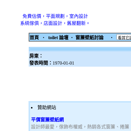
免費估價，平面規劃，室內設計
系統傢俱，店面設計，舊屋翻新。
首頁
‧
toilet 論壇
‧
窗簾壁紙討論
‧
房東：
發表時間：
1970-01-01
贊助網站
平價窗簾壁紙網
設計師最愛，傢飾布權威，熱銷各式窗簾、捲簾