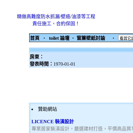
精做高難度防水抓漏/壁癌/油漆等工程
責任施工、合約保固！
首頁
‧
toilet 論壇
‧
窗簾壁紙討論
‧
房東：
發表時間：
1970-01-01
贊助網站
LICENCE 裝潢設計
專業居家裝潢設計，嚴選建材打造，平價高品質