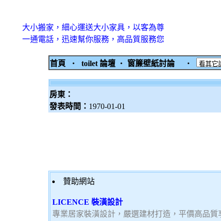
大小搬家，細心運送大小家具，以客為尊
一通電話，迅速幫你服務，高品質服務您
首頁
‧
toilet 論壇
‧
窗簾壁紙討論
‧
房東：
發表時間：
1970-01-01
贊助網站
LICENCE 裝潢設計
專業居家裝潢設計，嚴選建材打造，平價高品質