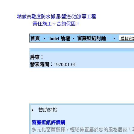
精做高難度防水抓漏/壁癌/油漆等工程
責任施工、合約保固！
首頁
‧
toilet 論壇
‧
窗簾壁紙討論
‧
房東：
發表時間：
1970-01-01
贊助網站
窗簾壁紙評價網
多元化窗簾選擇，輕鬆佈置屬於您的風格居家！