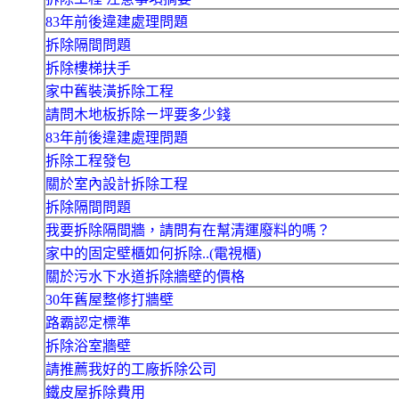
83年前後違建處理問題
拆除隔間問題
拆除樓梯扶手
家中舊裝潢拆除工程
請問木地板拆除ㄧ坪要多少錢
83年前後違建處理問題
拆除工程發包
關於室內設計拆除工程
拆除隔間問題
我要拆除隔間牆，請問有在幫清運廢料的嗎？
家中的固定壁櫃如何拆除..(電視櫃)
關於污水下水道拆除牆壁的價格
30年舊屋整修打牆壁
路霸認定標準
拆除浴室牆壁
請推薦我好的工廠拆除公司
鐵皮屋拆除費用