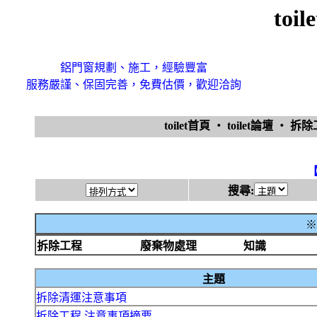
toi
鋁門窗規劃、施工，經驗豐富
服務嚴謹、保固完善，免費估價，歡迎洽詢
toilet首頁
‧
toilet論壇
‧
拆
搜尋:
※
拆除工程
廢棄物處理
知識
主題
拆除清運注意事項
拆除工程 注意事項摘要