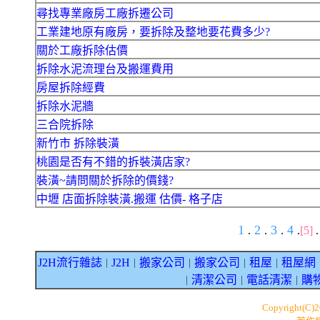
尋找專業廠房工廠拆遷公司
工業建地原有廠房，要拆除及整地要花費多少?
關於工廠拆除估價
拆除水泥流理台及搬運費用
房屋拆除經費
拆除水泥牆
三合院拆除
新竹市 拆除裝潢
桃園是否有不錯的拆裝潢店家?
裝潢~請問關於拆除的價錢?
中壢 店面拆除裝潢.搬運 估價- 格子店
1
2
3
4
.
.
.
.
[5]
J2H流行雜誌
J2H
搬家公司
搬家公司
租屋
租屋網
｜
｜
｜
｜
｜
清潔公司
電話清潔
購
｜
｜
｜
Copyright(C)