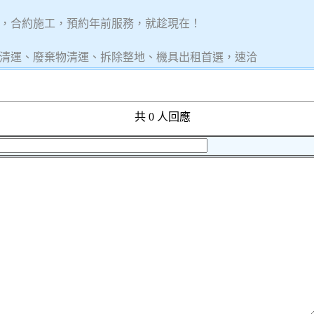
，合約施工，預約年前服務，就趁現在！
清運、廢棄物清運、拆除整地、機具出租首選，速洽
共 0 人回應