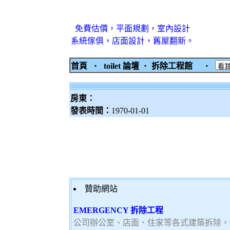
免費估價，平面規劃，室內設計
系統傢俱，店面設計，舊屋翻新。
首頁
‧
toilet 論壇
‧
拆除工程館
‧
房東：
發表時間：
1970-01-01
贊助網站
EMERGENCY 拆除工程
公司辦公室、店面、住家等各式建築拆除，