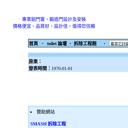
專業鋁門窗、鍛造門設計及安裝
價格便宜、品質好、設計佳，值得您信賴
首頁
‧
toilet 論壇
‧
拆除工程館
‧
房東：
發表時間：
1970-01-01
贊助網站
SMASH 拆除工程