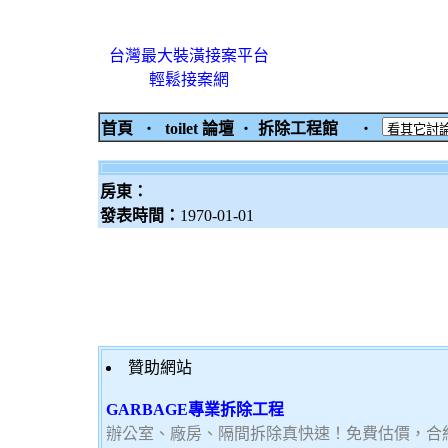
台灣最大裝潢接案平台
輕鬆接案網
首頁
‧
toilet 論壇
‧
拆除工程館
‧
房東：
發表時間：
1970-01-01
贊助網站
GARBAGE專業拆除工程
辦公室、廠房、隔間拆除真快速！免費估價，合