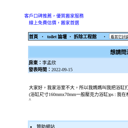
客戶口碑推薦，優質搬家服務
線上免費估價，搬家首選
首頁
‧
toilet 論壇
‧
拆除工程館
‧
想請問
房東：
李孟欣
發表時間：
2022-09-15
大家好，我家浴室不大，所以我媽媽叫我把浴缸
(浴缸尺寸160mmx70mm一般壓克力浴缸)ps 
^
贊助網站