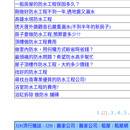
一般房屋的防水工程保固多久？
剛做好防水工程不到一年,遇地震又漏水
高雄水塔防水工程
透天厝外牆觀音石嚴重漏水(不到半年的新房子)
房子要做防水工程,預算要多少??
頂樓做防水工程費用
做室內防水，用何種方式較省時省錢？
最頭痛的防水問題？希望防水高手幫忙
屋子頂樓作防水工程，大約多少價錢？
找好的防水工程
尋找台南專業優質的防水工程公司!
浴室防水工程的費用?
浴缸拆除 做防水 鋪磚
1
3
4
5
.
[2]
.
.
.
.
J2H流行雜誌
J2H
搬家公司
搬家公司
租屋
租屋網
｜
｜
｜
｜
｜