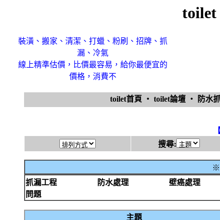
toi
裝潢、搬家、清潔、打蠟、粉刷、招牌、抓
漏、冷氣
線上精準估價，比價最容易，給你最便宜的
價格，消費不
toilet首頁
‧
toilet論壇
‧
防水
搜尋:
※
抓漏工程
防水處理
壁癌處理
問題
主題