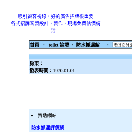
吸引顧客視線，好的廣告招牌很重要
各式招牌客製設計、製作，現場免費估價請
洽！
首頁
‧
toilet 論壇
‧
防水抓漏館
‧
房東：
發表時間：
1970-01-01
贊助網站
防水抓漏評價網