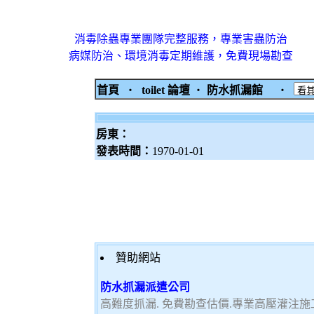
消毒除蟲專業團隊完整服務，專業害蟲防治
病媒防治、環境消毒定期維護，免費現場勘查
首頁
‧
toilet 論壇
‧
防水抓漏館
‧
房東：
發表時間：
1970-01-01
贊助網站
防水抓漏派遣公司
高難度抓漏. 免費勘查估價.專業高壓灌注施工