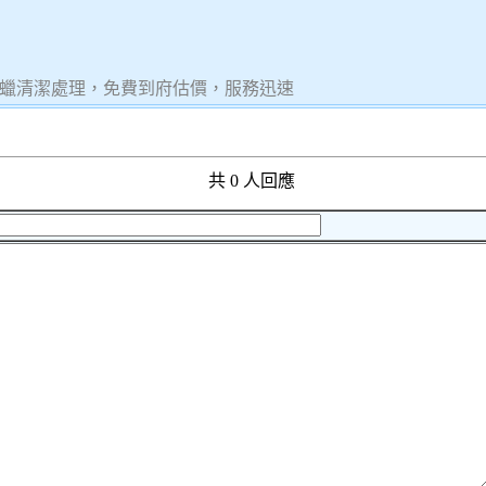
蠟清潔處理，免費到府估價，服務迅速
共 0 人回應