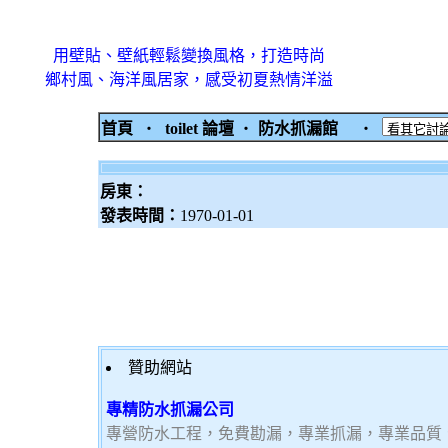
用壁貼、壁紙輕鬆變換風格，打造時尚
鄉村風、海洋風居家，感受初夏熱情洋溢
首頁
‧
toilet 論壇
‧
防水抓漏館
‧
房東：
發表時間：
1970-01-01
贊助網站
專精防水抓漏公司
專營防水工程，免費勘漏，專業抓漏，專業品質