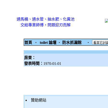
通馬桶、通水管、抽水肥、化糞池
交給專業師傅，問題迎刃而解
首頁
‧
toilet 論壇
‧
防水抓漏館
‧
房東：
發表時間：
1970-01-01
贊助網站