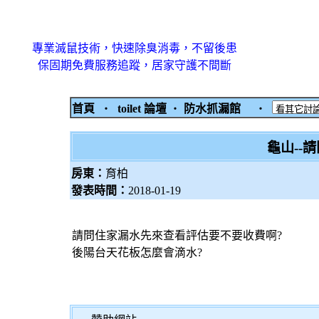
專業滅鼠技術，快速除臭消毒，不留後患
保固期免費服務追蹤，居家守護不間斷
首頁
‧
toilet 論壇
‧
防水抓漏館
‧
龜山--
房東：
育柏
發表時間：
2018-01-19
請問住家漏水先來查看評估要不要收費啊?
後陽台天花板怎麼會滴水?