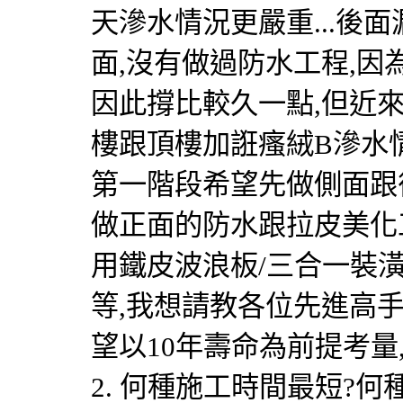
天滲水情況更嚴重...後
面,沒有做過防水工程,因
因此撐比較久一點,但近
樓跟頂樓加誑瘙絨B滲水情
第一階段希望先做側面跟
做正面的防水跟拉皮美化
用鐵皮波浪板/三合一裝潢
等,我想請教各位先進高手
望以10年壽命為前提考量
2. 何種施工時間最短?