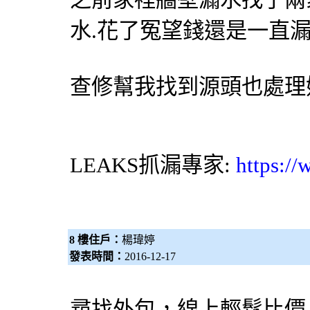
水.花了冤望錢還是一直漏水
查修幫我找到源頭也處理
LEAKS
抓漏專家
:
https:/
8 樓住戶：
楊瑋婷
發表時間：
2016-12-17
尋找外包，線上輕鬆比價