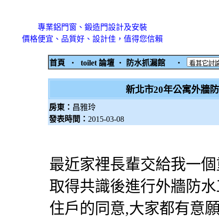
專業鋁門窗、鍛造門設計及安裝
價格便宜、品質好、設計佳，值得您信賴
首頁
‧
toilet 論壇
‧
防水抓漏館
‧
新北市20年公寓外牆防
房東：
昌雅玲
發表時間：
2015-03-08
最近家裡長輩交給我一個
取得共識後進行外牆防水
住戶的同意,大家都有意