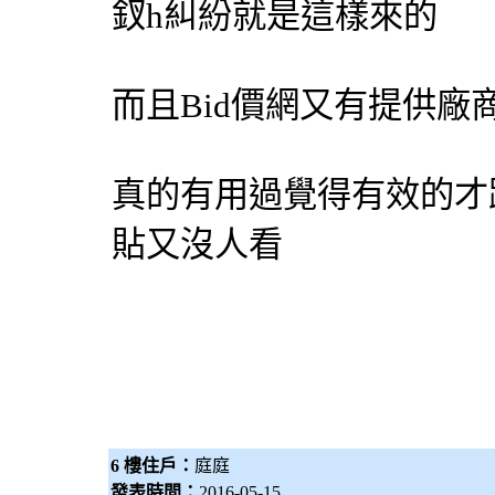
釵h糾紛就是這樣來的
而且
Bid價網
又有提供廠
真的有用過覺得有效的才
貼又沒人看
6 樓住戶：
庭庭
發表時間：
2016-05-15