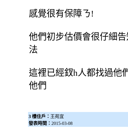
感覺很有保障ㄋ!
他們初步估價會很仔細告
法
這裡已經釵h人都找過他
他們
3 樓住戶：
王苑宜
發表時間：
2015-03-08