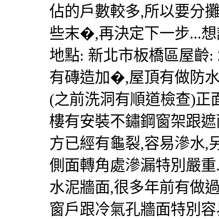
佔的戶數較多,所以要分
些末�,再決定下一步..
地點: 新北市板橋區屋齡: 
有磚造加�,屋頂有做防水
(之前洗洞有順道檢查)正
樓有安裝不鏽鋼窗架跟遮
方已經有龜裂,容易滲水,
側面轉角處滲漏特別嚴重.
水泥牆面,很多年前有做過
窗戶跟冷氣孔牆面特別容易