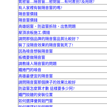
氣密窗....隔音窗....密閉窗....有何差別?及用途?
有人家裡有裝隔音窗的嗎?
隔音窗價錢
隔音窗價錢
高雄鋁窗、防盜窗拆除、出售問題
屋頂浪板施工.價錢
請問那個品牌的隔音窗品質比較好？
裝了沒隔音效果的隔音窗氣死了!
因為噪音想裝隔音窗
板橋要做隔音窗
請教達人隔音窗的問題
鐵捲門的噪音
高雄最便宜的隔音窗
請問隔音窗那個牌子的效果比較好
防盜窗怎麼算才數 這樣要多少阿?
鐵門鉸鏈的安裝位置
如何選擇優質鋁門窗