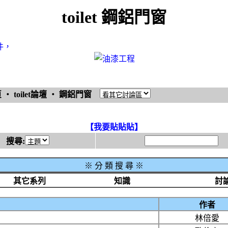
toilet 鋼鋁門窗
件，
頁
‧
toilet論壇
‧
鋼鋁門窗
【我要貼貼貼】
搜尋:
※
分 類 搜 尋 ※
其它系列
知識
討
作者
林倍愛