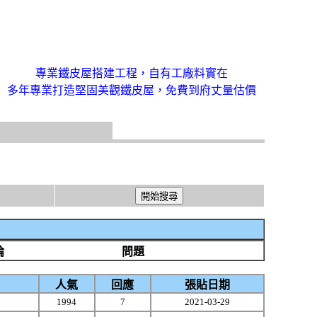
專業鐵皮屋搭建工程，自有工廠料實在
多年專業打造堅固美觀鐵皮屋，免費到府丈量估價
論
問題
人氣
回應
張貼日期
1994
7
2021-03-29