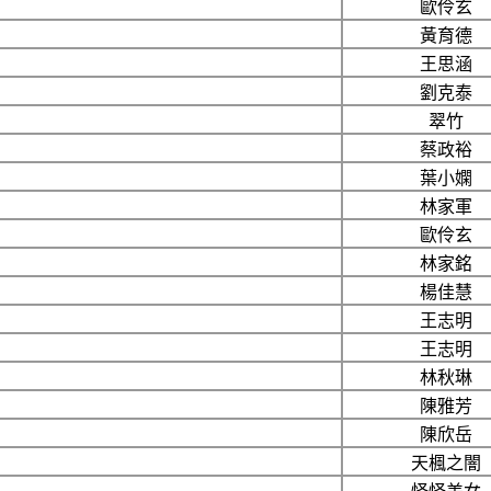
歐伶玄
黃育德
王思涵
劉克泰
翠竹
蔡政裕
葉小嫻
林家軍
歐伶玄
林家銘
楊佳慧
王志明
王志明
林秋琳
陳雅芳
陳欣岳
天楓之闇