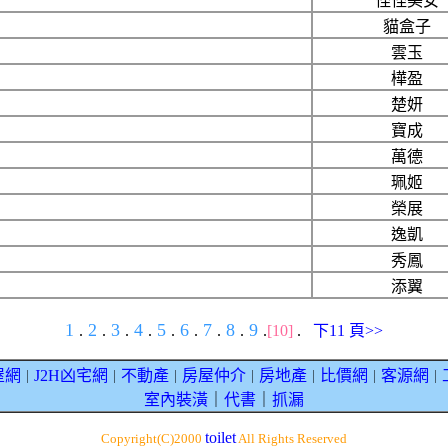
怪怪美女
貓盒子
雲玉
樺盈
楚妍
寶成
萬德
珮姬
榮展
逸凱
秀鳳
添翼
1
2
3
4
5
6
7
8
9
.
.
.
.
.
.
.
.
.
[10]
.
下11 頁>>
屋網
J2H凶宅網
不動產
房屋仲介
房地產
比價網
客源網
｜
｜
｜
｜
｜
｜
｜
室內裝潢
｜
代書
｜
抓漏
toilet
Copyright(C)2000
All Rights Reserved