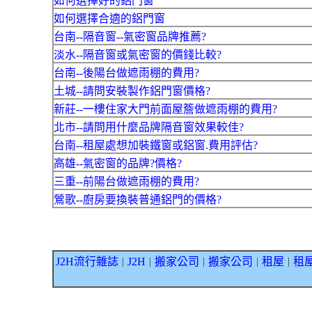
如何選擇好的鋁門窗
如何選擇合適的鋁門窗
台南--隔音窗--氣密窗品牌推薦?
淡水--隔音窗或氣密窗的價錢比較?
台南--後陽台做遮雨棚的費用?
土城--請問安裝製作鋁門窗價格?
新莊--一樓住家大門前面屋簷做遮雨棚的費用?
北市--請問用什麼品牌隔音窗效果較佳?
台南--租屋處想加裝鐵窗或鋁窗.費用評估?
高雄--氣密窗的品牌?價格?
三重--前陽台做遮雨棚的費用?
鶯歌--廚房要換裝普通鋁門的價格?
J2H流行雜誌
J2H
搬家公司
搬家公司
租屋
租
｜
｜
｜
｜
｜