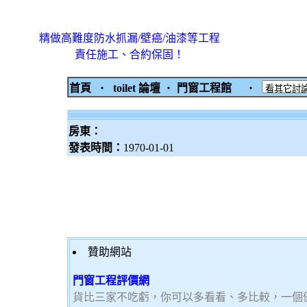
精做高難度防水抓漏/壁癌/油漆等工程
責任施工、合約保固！
首頁
‧
toilet 論壇
‧
門窗工程館
‧
房東：
發表時間：
1970-01-01
贊助網站
門窗工程評價網
貨比三家不吃虧，你可以多看看、多比較，一個