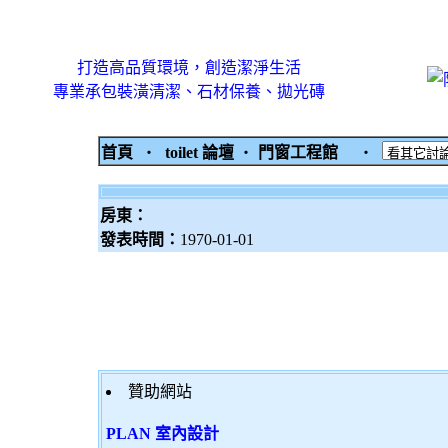
打造高品質環境，創造潔淨生活
專業承包裝潢清潔、石材保養、拋光磚
首頁
‧
toilet 論壇
‧
門窗工程館
‧
房東：
發表時間：
1970-01-01
贊助網站
PLAN 室內設計