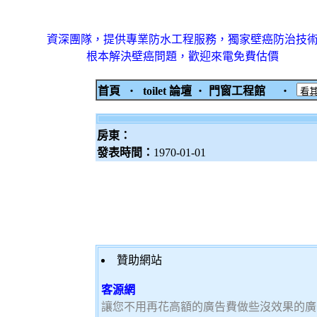
資深團隊，提供專業防水工程服務，獨家壁癌防治技
根本解決壁癌問題，歡迎來電免費估價
首頁
‧
toilet 論壇
‧
門窗工程館
‧
房東：
發表時間：
1970-01-01
贊助網站
客源網
讓您不用再花高額的廣告費做些沒效果的廣