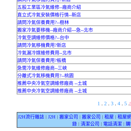
五股工業區冷氣維修--廠商介紹
直立式冷氣安裝價格行情--新店
請問冷氣保養費用?--樹林
搬家冷氣要移機--廠商介紹---急--北市
冷氣空調維修價格?--台中
請問冷氣移機費用?新店
冷氣漏冷媒維修費用--北市
請問冷氣保養費用?板橋
急需冷氣維修廠商--三峽
分離式冷氣移機費用?--桃園
推薦中央冷氣空調維修廠商 --土城
推薦中央冷氣空調維修廠商 --土城
1
2
3
4
5
.
.
.
.
.
J2H流行雜誌
J2H
搬家公司
搬家公司
租屋
租屋
｜
｜
｜
｜
｜
錄
清潔公司
電話清潔
購
｜
｜
｜