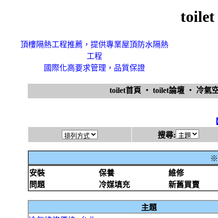
toi
頂樓隔熱工程推薦，提供專業屋頂防水隔熱
工程
國際化高要求管理，品質保證
toilet首頁
‧
toilet論壇
‧
冷氣
搜尋:
※
安裝
保養
維修
問題
冷媒填充
新舊買賣
主題