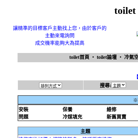
toi
讓精準的目標客戶主動找上您，由於客戶的
主動來電詢問
成交機率能夠大為提高
toilet首頁
‧
toilet論壇
‧
冷氣
搜尋:
※
安裝
保養
維修
問題
冷媒填充
新舊買賣
主題