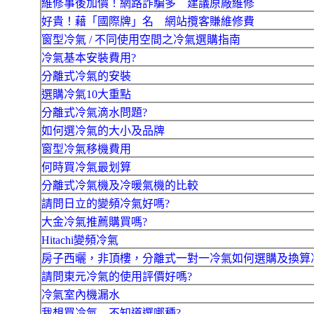
維修事後加價！網路詐騙多 建議原廠維修
好貴！藉「國際牌」名 網站攬客賺維修費
窗型冷氣 / 不同使用空間之冷氣選購指南
冷氣基本安裝費用?
分離式冷氣的安裝
選購冷氣10大重點
分離式冷氣滴水問題?
如何選冷氣的大小及品牌
窗型冷氣移機費用
何時買冷氣最划算
分離式冷氣機及冷暖氣機的比較
請問日立的變頻冷氣好嗎?
大金冷氣推薦購買嗎?
Hitachi變頻冷氣
房子西曬，非頂樓，分離式一對一冷氣如何選購及換算
請問東元冷氣的使用評價好嗎?
冷氣室內機漏水
我想買冷氣....不知道選哪種?