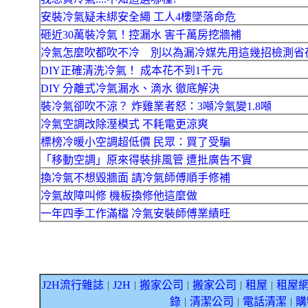
安裝冷氣疑未綁安全繩 工人4樓墜落命危
砸近30萬裝冷氣！控漏水 害千萬房挖牆補
冷氣怎麼吹都吹不冷 別以為漏冷媒先用這幾招檢測省
DIY正確清洗冷氣！ 成本花不到1千元
DIY 分離式冷氣漏水、滴水 徹底解決
裝冷氣卻吹不涼？ 炸雞業者怒：3噸冷氣變1.8噸
冷氣空調改除溼模式 不耗電更涼爽
標榜冷暖小空調超低價 民眾：買了受騙
「移動空調」原來得裝排風管 遭批廣告不實
換冷氣不想毀牆面 請冷氣師傅順手修補
冷氣故障叫修 機板換修他這麼做
一年四季工作滿檔 冷氣安裝師傅業績旺
J2H流行雜誌
J2H
搬家公司
搬家公司
租屋
租屋
｜
｜
｜
｜
｜
錄
清潔公司
電話清潔
購
｜
｜
｜