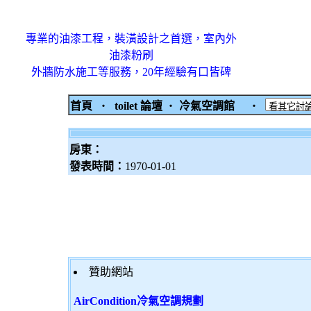
專業的油漆工程，裝潢設計之首選，室內外
油漆粉刷
外牆防水施工等服務，20年經驗有口皆碑
首頁
‧
toilet 論壇
‧
冷氣空調館
‧
房東：
發表時間：
1970-01-01
贊助網站
AirCondition冷氣空調規劃