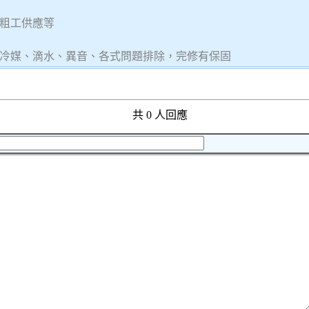
粗工供應等
冷媒、滴水、異音、各式問題排除，完修有保固
共 0 人回應