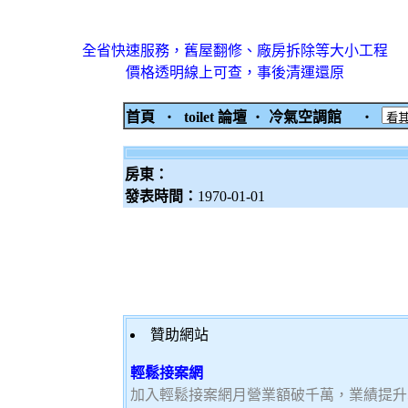
全省快速服務，舊屋翻修、廠房拆除等大小工程
價格透明線上可查，事後清運還原
首頁
‧
toilet 論壇
‧
冷氣空調館
‧
房東：
發表時間：
1970-01-01
贊助網站
輕鬆接案網
加入輕鬆接案網月營業額破千萬，業績提升5