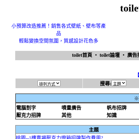
toi
小預算改造推薦！銷售各式壁紙、壁布等產
品
輕鬆變換空間氛圍，質感設計花色多
toilet首頁
‧
toilet論壇
‧
廣
搜尋:
※
電腦割字
噴畫廣告
帆布招牌
壓克力招牌
其他
知識
主題
桃園--1樓賣場壓克力燈箱招牌製作費用?