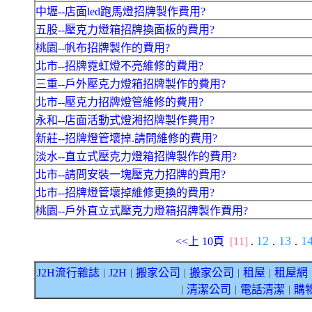
中壢--店面led跑馬燈招牌製作費用?
五股--壓克力燈箱招牌換面板的費用?
桃園--帆布招牌製作的費用?
北市--招牌霓虹燈不亮維修的費用?
三重--戶外壓克力燈箱招牌製作的費用?
北市--壓克力招牌燈管維修的費用?
永和--店面活動式燈湘招牌製作費用?
新莊--招牌燈管壞掉.請問維修的費用?
淡水--直立式壓克力燈箱招牌製作的費用?
北市--請問安裝一塊壓克力招牌的費用?
北市--招牌燈管壞掉維修更換的費用?
桃園--戶外直立式壓克力燈箱招牌製作費用?
12
13
1
<<上 10頁
[11]
.
.
.
J2H流行雜誌
J2H
搬家公司
搬家公司
租屋
租屋網
｜
｜
｜
｜
｜
清潔公司
電話清潔
購
｜
｜
｜