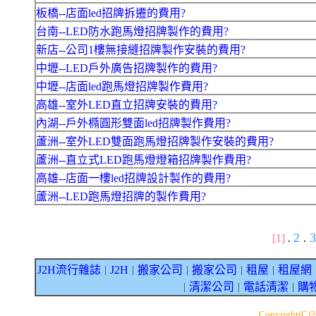
板橋--店面led招牌拆遷的費用?
台南--LED防水跑馬燈招牌製作的費用?
新店--公司1樓無接縫招牌製作安裝的費用?
中壢--LED戶外廣告招牌製作的費用?
中壢--店面led跑馬燈招牌製作費用?
高雄--室外LED直立招牌安裝的費用?
內湖--戶外橢圓形雙面led招牌製作費用?
蘆洲--室外LED雙面跑馬燈招牌製作安裝的費用?
蘆洲--直立式LED跑馬燈燈箱招牌製作費用?
高雄--店面一樓led招牌設計製作的費用?
蘆洲--LED跑馬燈招牌的製作費用?
2
[1]
.
.
J2H流行雜誌
J2H
搬家公司
搬家公司
租屋
租屋網
｜
｜
｜
｜
｜
清潔公司
電話清潔
購
｜
｜
｜
Copyright(C)