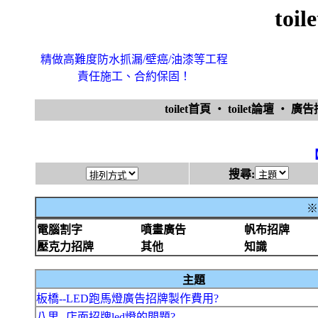
toi
精做高難度防水抓漏/壁癌/油漆等工程
責任施工、合約保固！
toilet首頁
‧
toilet論壇
‧
廣
搜尋:
※
電腦割字
噴畫廣告
帆布招牌
壓克力招牌
其他
知識
主題
板橋--LED跑馬燈廣告招牌製作費用?
八里--店面招牌led燈的問題?