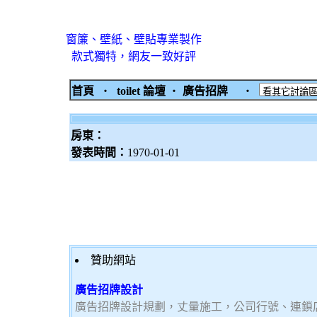
窗簾、壁紙、壁貼專業製作
款式獨特，網友一致好評
首頁
‧
toilet 論壇
‧
廣告招牌
‧
房東：
發表時間：
1970-01-01
贊助網站
廣告招牌設計
廣告招牌設計規劃，丈量施工，公司行號、連鎖