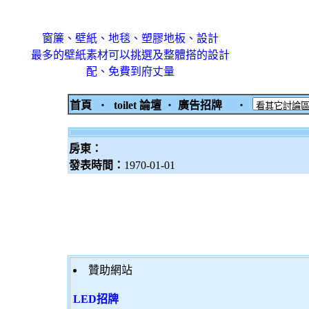
窗簾、壁紙、地毯、塑膠地板、設計
最多的壁紙素材可以挑選及整體搭的設計
配、免費到府丈量
首頁
‧
toilet 論壇
‧
廣告招牌
‧
房東：
發表時間：
1970-01-01
贊助網站
LED招牌