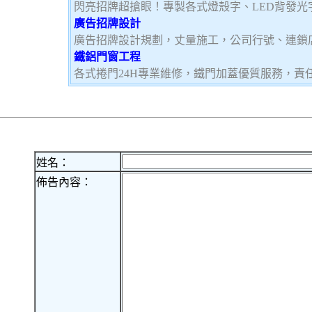
閃亮招牌超搶眼！專製各式燈殼字、LED背發光
廣告招牌設計
廣告招牌設計規劃，丈量施工，公司行號、連鎖
鐵鋁門窗工程
各式捲門24H專業維修，鐵門加蓋優質服務，責
姓名：
佈告內容：