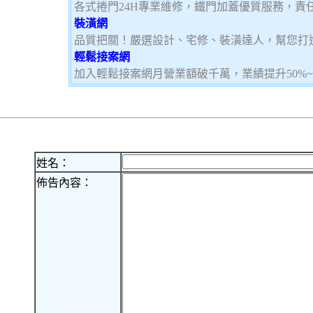
各式捲門24H專業維修，鐵門加蓋優質服務，責
裝潢網
品質把關！嚴選設計、宅修、裝潢達人，幫您打
輕鬆接案網
加入輕鬆接案網月營業額破千萬，業績提升50%
姓名：
佈告內容：