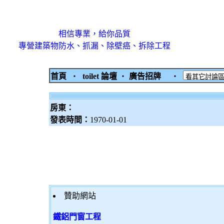
相信專業，給你品質
專營建築物防水、抓漏、除壁癌、拆除工程
首頁
‧
toilet 論壇
‧
廣告招牌
‧
房東：
發表時間：
1970-01-01
贊助網站
鐵鋁門窗工程