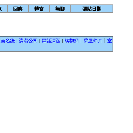
氣
回應
轉寄
無聊
張貼日期
工商名錄
清潔公司
電話清潔
購物網
｜
房屋仲介
｜
室
｜
｜
｜