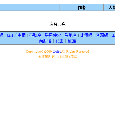
作者
人
沒有此頁
網
J2H凶宅網
不動產
房屋仲介
房地產
比價網
客源網
｜
｜
｜
｜
｜
｜
｜
內裝潢
｜
代書
｜
抓漏
toilet
Copyright(C)2000
All Rights Reserved
著作權所有 J2H流行雜誌