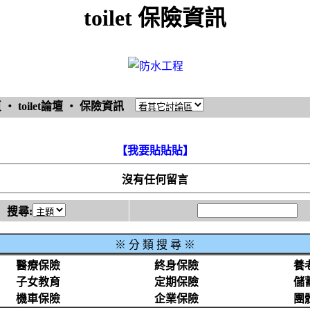
toilet 保險資訊
頁
‧
toilet論壇
‧
保險資訊
【我要貼貼貼】
沒有任何留言
搜尋:
※
分 類 搜 尋 ※
醫療保險
終身保險
養
子女教育
定期保險
儲
機車保險
企業保險
團