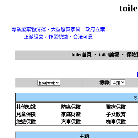
toi
專業廢棄物清運、大型廢棄家具，政府立案
正派經營，作業快速、合法可靠
toilet首頁
‧
toilet論壇
‧
保
搜尋:
※
其他知識
防癌保險
醫療保險
兒童保險
家庭財產
子女教育
旅遊保險
汽車保險
機車保險
主題