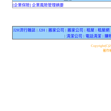
[企業保險] 企業風險管理摘要
J2H流行雜誌
J2H
搬家公司
搬家公司
租屋
租屋網
｜
｜
｜
｜
｜
清潔公司
電話清潔
購
｜
｜
｜
Copyright(C)
著作