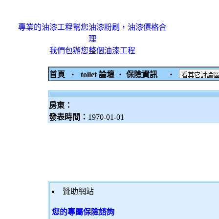
專業的油漆工程幫您油漆粉刷，油漆價格合
理
我們包辦您整個油漆工程
首頁
‧
toilet 論壇
‧
保險資訊
‧
房東：
發表時間：
1970-01-01
贊助網站
您的專屬保險諮詢