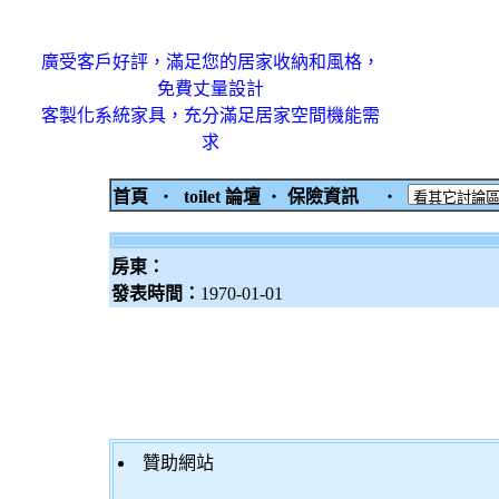
廣受客戶好評，滿足您的居家收納和風格，
免費丈量設計
客製化系統家具，充分滿足居家空間機能需
求
首頁
‧
toilet 論壇
‧
保險資訊
‧
房東：
發表時間：
1970-01-01
贊助網站