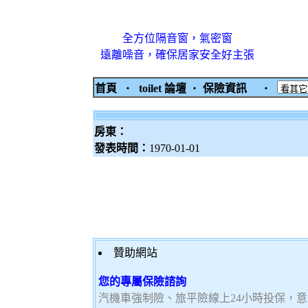
全方位隔音窗，氣密窗
遠離噪音，確保居家安全好主張
首頁
‧
toilet 論壇
‧
保險資訊
‧
房東：
發表時間：
1970-01-01
贊助網站
您的專屬保險諮詢
汽機車強制險、旅平險線上24小時投保，