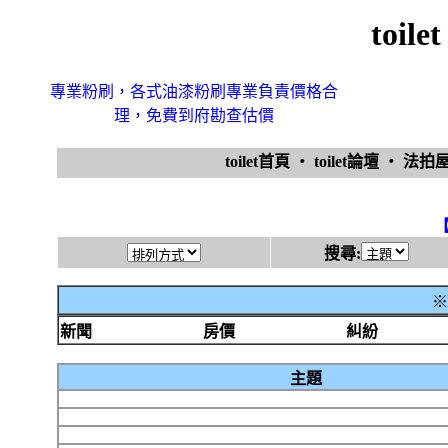
toi
專業粉刷，各式油漆粉刷專業負責價格合
理，免費到府勘查估價
toilet首頁
‧
toilet論壇
‧
法拍
搜尋:
※
新聞
房價
糾紛
主題