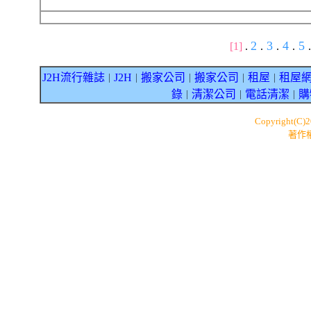
2
3
4
5
[1]
.
.
.
.
.
J2H流行雜誌
J2H
搬家公司
搬家公司
租屋
租屋
｜
｜
｜
｜
｜
錄
清潔公司
電話清潔
購
｜
｜
｜
Copyright(C)
著作