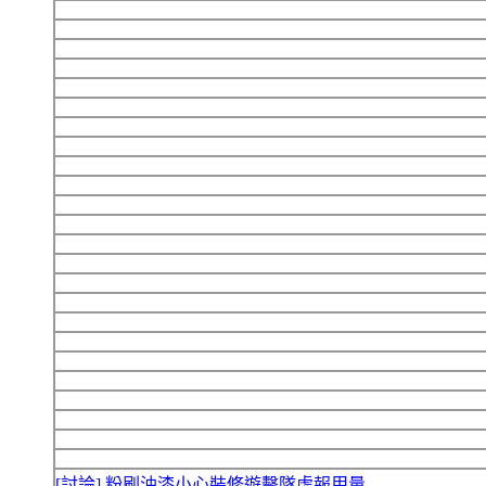
[討論] 粉刷油漆小心裝修遊擊隊虛報用量