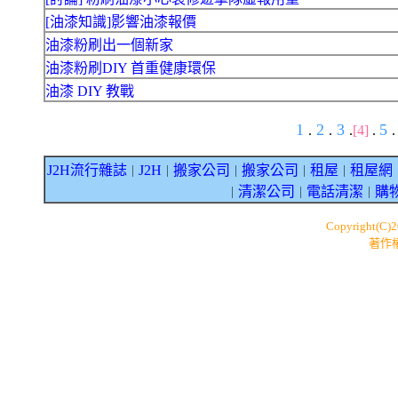
[油漆知識]影響油漆報價
油漆粉刷出一個新家
油漆粉刷DIY 首重健康環保
油漆 DIY 教戰
1
2
3
5
.
.
.
[4]
.
.
J2H流行雜誌
J2H
搬家公司
搬家公司
租屋
租屋網
｜
｜
｜
｜
｜
清潔公司
電話清潔
購
｜
｜
｜
Copyright(C)
著作