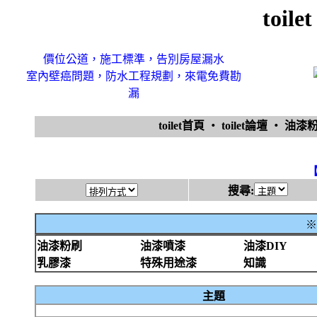
toi
價位公道，施工標準，告別房屋漏水
室內壁癌問題，防水工程規劃，來電免費勘
漏
toilet首頁
‧
toilet論壇
‧
油漆
搜尋:
※
油漆粉刷
油漆噴漆
油漆DIY
乳膠漆
特殊用途漆
知識
主題