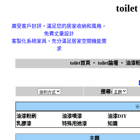
toi
廣受客戶好評，滿足您的居家收納和風格，
免費丈量設計
客製化系統家具，充分滿足居家空間機能需
求
toilet首頁
‧
toilet論壇
‧
油漆
搜尋:
※
油漆粉刷
油漆噴漆
油漆DIY
乳膠漆
特殊用途漆
知識
主題