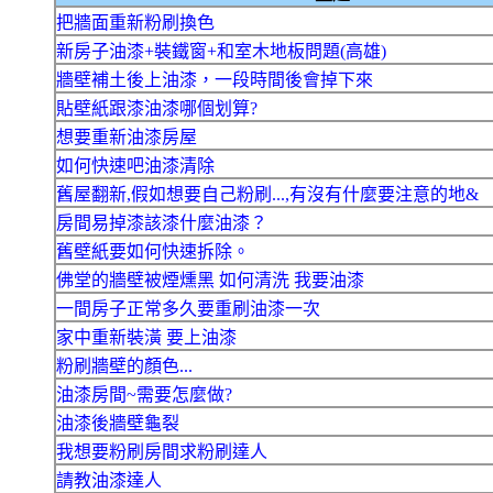
把牆面重新粉刷換色
新房子油漆+裝鐵窗+和室木地板問題(高雄)
牆壁補土後上油漆，一段時間後會掉下來
貼壁紙跟漆油漆哪個划算?
想要重新油漆房屋
如何快速吧油漆清除
舊屋翻新,假如想要自己粉刷...,有沒有什麼要注意的地&
房間易掉漆該漆什麼油漆？
舊壁紙要如何快速拆除。
佛堂的牆壁被煙燻黑 如何清洗 我要油漆
一間房子正常多久要重刷油漆一次
家中重新裝潢 要上油漆
粉刷牆壁的顏色...
油漆房間~需要怎麼做?
油漆後牆壁龜裂
我想要粉刷房間求粉刷達人
請教油漆達人