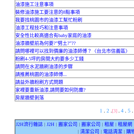
油漆施工注意事項
裝修油漆施工要注意的8點事項
我要找桃園市的油漆工幫忙粉刷
油漆工程技巧和注意事項
安全性比較高適合有baby家庭的油漆
油漆牆壁前為何要?”劈土?”??
請問哪裡可以找到價廉的油漆師傅？〈台北市信義區〉
粉刷4-5坪的房間大約要多少工錢
請問在水泥牆刷油漆的步驟
請推薦桃園的油漆師傅...
請益外牆粉刷方式問題
家裡要重新油漆,請問要如何防塵?
房屋牆壁剝落
1
2
4
5
.
.
[3]
.
.
.
J2H流行雜誌
J2H
搬家公司
搬家公司
租屋
租屋網
｜
｜
｜
｜
｜
清潔公司
電話清潔
購
｜
｜
｜