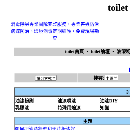
toi
消毒除蟲專業團隊完整服務，專業害蟲防治
病媒防治、環境消毒定期維護，免費現場勘
查
toilet首頁
‧
toilet論壇
‧
油漆
搜尋:
※
油漆粉刷
油漆噴漆
油漆DIY
乳膠漆
特殊用途漆
知識
主題
如何把油漆牆壁和天花板漆好