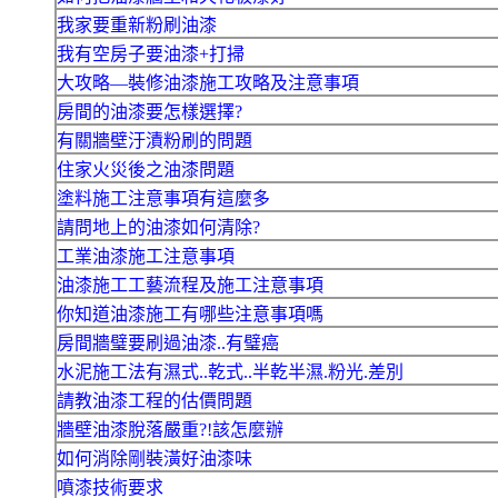
我家要重新粉刷油漆
我有空房子要油漆+打掃
大攻略—裝修油漆施工攻略及注意事項
房間的油漆要怎樣選擇?
有關牆壁汙漬粉刷的問題
住家火災後之油漆問題
塗料施工注意事項有這麼多
請問地上的油漆如何清除?
工業油漆施工注意事項
油漆施工工藝流程及施工注意事項
你知道油漆施工有哪些注意事項嗎
房間牆璧要刷過油漆..有璧癌
水泥施工法有濕式..乾式..半乾半濕.粉光.差別
請教油漆工程的估價問題
牆壁油漆脫落嚴重?!該怎麼辦
如何消除剛裝潢好油漆味
噴漆技術要求