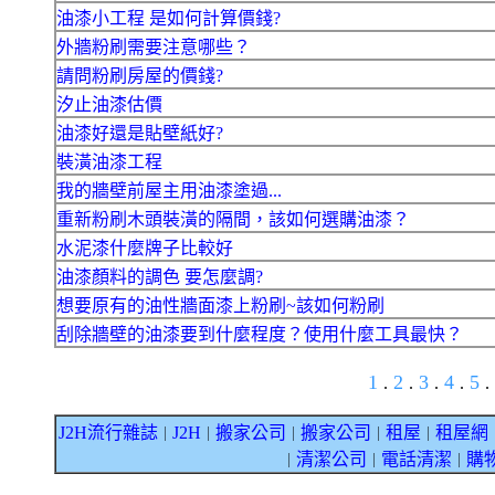
油漆小工程 是如何計算價錢?
外牆粉刷需要注意哪些？
請問粉刷房屋的價錢?
汐止油漆估價
油漆好還是貼壁紙好?
裝潢油漆工程
我的牆壁前屋主用油漆塗過...
重新粉刷木頭裝潢的隔間，該如何選購油漆？
水泥漆什麼牌子比較好
油漆顏料的調色 要怎麼調?
想要原有的油性牆面漆上粉刷~該如何粉刷
刮除牆壁的油漆要到什麼程度？使用什麼工具最快？
1
2
3
4
5
.
.
.
.
.
J2H流行雜誌
J2H
搬家公司
搬家公司
租屋
租屋網
｜
｜
｜
｜
｜
清潔公司
電話清潔
購
｜
｜
｜