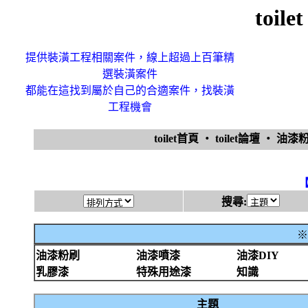
toi
提供裝潢工程相關案件，線上超過上百筆精
選裝潢案件
都能在這找到屬於自己的合適案件，找裝潢
工程機會
toilet首頁
‧
toilet論壇
‧
油漆
搜尋:
※
油漆粉刷
油漆噴漆
油漆DIY
乳膠漆
特殊用途漆
知識
主題