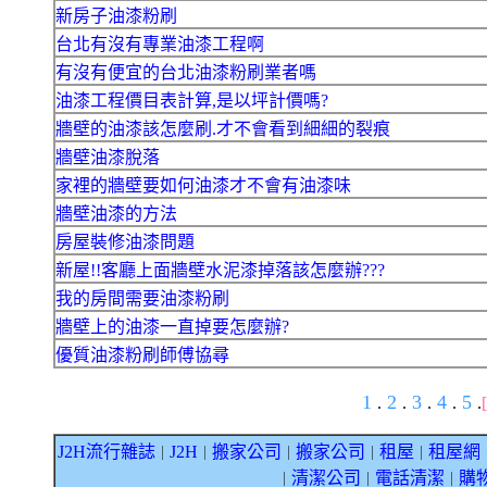
新房子油漆粉刷
台北有沒有專業油漆工程啊
有沒有便宜的台北油漆粉刷業者嗎
油漆工程價目表計算,是以坪計價嗎?
牆壁的油漆該怎麼刷.才不會看到細細的裂痕
牆壁油漆脫落
家裡的牆壁要如何油漆才不會有油漆味
牆壁油漆的方法
房屋裝修油漆問題
新屋!!客廳上面牆壁水泥漆掉落該怎麼辦???
我的房間需要油漆粉刷
牆壁上的油漆一直掉要怎麼辦?
優質油漆粉刷師傅協尋
1
2
3
4
5
.
.
.
.
.
J2H流行雜誌
J2H
搬家公司
搬家公司
租屋
租屋網
｜
｜
｜
｜
｜
清潔公司
電話清潔
購
｜
｜
｜