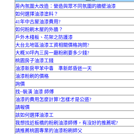
房內氛圍大改造：營造與眾不同氛圍的牆壁油漆
如何選擇油漆塗料？
41年中古屋油漆費用?
如何粉刷木屋的外牆？
戶外木棧板、花架之防護漆
大台北地區油漆工資相關價格詢問?
大概30坪內三房一廳粉刷要多少錢?
桃園房子油漆工錢
油漆新房甲苯中毒 準新郎昏迷一天
油漆粉刷的價格
詢價
找~裝潢 油漆 師傅
油漆的費用怎麼計算?怎樣才是公道?
請報價
該如何選擇油漆工
我想找近板橋的粉刷油漆師傅，有沒好的推薦呢?
請推薦桃園專業的油漆粉刷師父