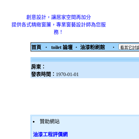
創意設計，讓居家空間再加分
提供各式精緻窗簾，專業窗藝設計師為您服
務！
首頁
‧
toilet 論壇
‧
油漆粉刷館
‧
房東：
發表時間：
1970-01-01
贊助網站
油漆工程評價網