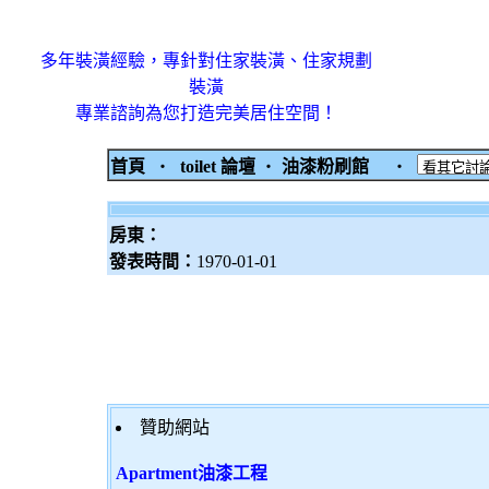
多年裝潢經驗，專針對住家裝潢、住家規劃
裝潢
專業諮詢為您打造完美居住空間！
首頁
‧
toilet 論壇
‧
油漆粉刷館
‧
房東：
發表時間：
1970-01-01
贊助網站
Apartment油漆工程