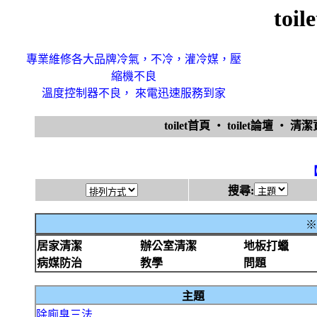
toi
專業維修各大品牌冷氣，不冷，灌冷媒，壓
縮機不良
溫度控制器不良， 來電迅速服務到家
toilet首頁
‧
toilet論壇
‧
清
搜尋:
※
居家清潔
辦公室清潔
地板打蠟
病媒防治
教學
問題
主題
除廁臭三法