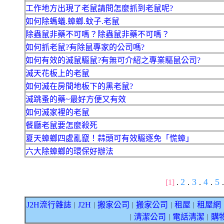
工作地方出現了老鼠請問怎麼抓到老鼠呢?
如何除螞蟻.蟑螂.蚊子.老鼠
除蟲鼠非藥不可嗎？除蟲鼠非藥不可嗎？
如何抓老鼠?有除鼠專家的公司嗎?
如何有效的滅鼠驅鼠?有無可介紹之專業驅鼠公司?
滅天花板上的老鼠
如何滅在房間地板下的黑老鼠?
滅跳蚤的藥~最好方便又有效
如何滅家裡的老鼠
餐廳老鼠要怎麼殺死
夏天蟑螂四處亂竄！蒜頭可有效驅逐免「慌蟑」
六大除蟑螂的環保好辦法
2
3
4
5
[1]
.
.
.
.
.
J2H流行雜誌
J2H
搬家公司
搬家公司
租屋
租屋網
｜
｜
｜
｜
｜
清潔公司
電話清潔
購
｜
｜
｜