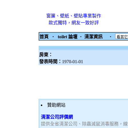
窗簾、壁紙、壁貼專業製作
款式獨特，網友一致好評
首頁
‧
toilet 論壇
‧
清潔資訊
‧
房東：
發表時間：
1970-01-01
贊助網站
清潔公司評價網
提供全省清潔公司、除蟲滅鼠消毒服務，線