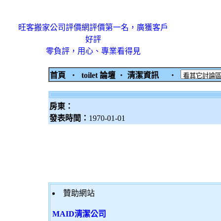
旺客搬家公司評價網評價第一名，廣獲客戶
好評
零負評，用心、專業看得見
首頁
‧
toilet 論壇
‧
清潔資訊
‧
房東：
發表時間：
1970-01-01
贊助網站
MAID清潔公司