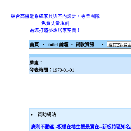
結合高機能系統家具與室內設計，專業團隊
免費丈量規劃
為您打造夢想居家空間！
首頁
‧
toilet 論壇
‧
貸款資訊
‧
房東：
發表時間：
1970-01-01
贊助網站
廣利不動產 -板橋在地生根最實在--新板特區知